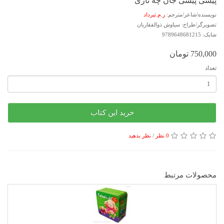
پیشی پیشی جان چه نازی
نویسنده/شاعر/مترجم:
ر.م.تیرداد
تصویرگر/طراح: سیاوش ذوالفقاریان
شابک: 9789648681215
750,000 تومان
تعداد
خرید این کتاب
0 نظر
/
نظر بدهید
محصولات مرتبط